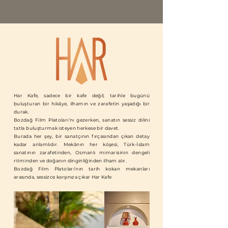
Har Kafe, sadece bir kafe değil; tarihle bugünü
buluşturan bir hikâye, ilhamın ve zarafetin yaşadığı bir
durak.
Bozdağ Film Platoları’nı gezerken, sanatın sessiz dilini
tatla buluşturmak isteyen herkese bir davet.
Burada her şey, bir sanatçının fırçasından çıkan detay
kadar anlamlıdır. Mekânın her köşesi, Türk-İslam
sanatının zarafetinden, Osmanlı mimarisinin dengeli
ritminden ve doğanın dinginliğinden ilham alır.
Bozdağ Film Platoları’nın tarih kokan mekanları
arasında, sessizce karşınıza çıkar Har Kafe