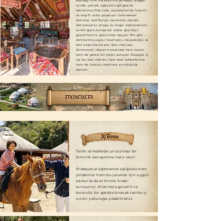
Bozdağ Film Platoları'nın yemyeşil doğası
içinde, yüksek ağaçların gölgesine
saklanmış Oba Cafe, ziyaretçilerine huzurlu
ve keyifli anlar yaşatıyor. Geleneksel
dokuma motifleriyle bezenmiş otantik
dekorasyonu, ahşap ve doğal malzemelerin
sıcaklığıyla buluşarak adeta geçmişin
güzelliklerini günümüze taşıyor. Mis gibi
demlenmiş çaylar, ferahlatıcı meşrubatlar ve
tatlı atıştırmalıklarla dolu menüsü,
dinlenmek isteyen konuklara hem lezzet
hem de görsel bir şölen sunuyor. Doğayla iç
içe bu özel mekân, hem dost sohbetlerine
hem de huzurlu molalara ev sahipliği
yapıyor.
Tarihi atmosferde unutulmaz bir
binicilik deneyimine hazır olun!
Profesyonel eğitmenler eşliğinde hem
yetişkinler hem de çocuklar için uygun
parkurlarda at binme fırsatı
sunuyoruz. Atlarımıza güvenli ve
kontrollü bir şekilde binerek tarihle iç
içe bir yolculuğa çıkabilirsiniz.