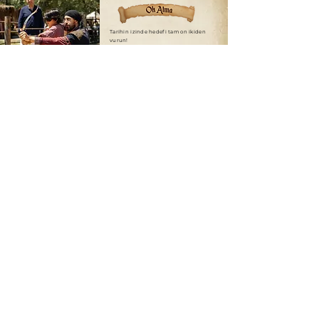
Tarihin izinde hedefi tam on ikiden
vurun!
Geleneksel Türk Okçuluğunu
profesyonel eğitmenler rehberliğinde
deneyimleyebilir, tarihi yay ve oklarla
atış yaparak geçmişin savaş sanatını
birebir hissedebilirsiniz. Tüm yaş
grupları için uygundur.
Zamanda bir yolculuğa çıkın ve bu anı
ölümsüzleştirin!
Selçuklu ve Osmanlı dönemlerine ait
kostümlerle, profesyonel fotoğrafçılar
eşliğinde tematik setlerde unutulmaz
kareler yakalayabilirsiniz. İster bireysel,
ister ailece katılabileceğiniz bu
deneyim, tarih severler için
vazgeçilmez!
Ateşle şekillenen sanatın büyüsüne
tanıklık edin!