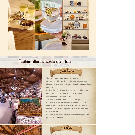
“Zamanı geri sarmaya hazır mısınız?
Burası, tarihin kadim mirasını yaşatmaya
devam eden eşsiz bir yer… Hanlı Pazar’a hoş
geldiniz!
Diriliş Ertuğrul, Kuruluş Osman dizilerinin
çekimlerinin yapıldığı, Bozdağ Film
Platosu'nun merkezinde…
Ve işte burada, Osmanlı'nın ihtişamını
iliklerinize kadar hissedeceğiniz bu özel
mekânda, dizide kullanılan ya da onlara
birebir benzeyen eşyalarla tarihe dokunma
fırsatınız var.
El işçiliğiyle özel olarak tasarlanmış oklar,
yaylar, kalkanlar...