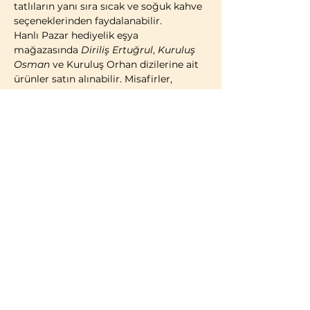
tatlıların yanı sıra sıcak ve soğuk kahve 
seçeneklerinden faydalanabilir.
Hanlı Pazar hediyelik eşya 
mağazasında 
Diriliş Ertuğrul
, 
Kuruluş 
Osman
 ve Kuruluş Orhan dizilerine ait 
ürünler satın alınabilir. Misafirler, 
geleneksel Türk çadırı konseptinde 
kostümlü fotoğraf çekimi yaparak 
ziyaretlerini ölümsüzleştirme imkânına 
da sahiptir.
2014 yılı itibarıyla faaliyete geçen 
Bozdağ Film Platoları, bugüne kadar 
birçok televizyon dizisi ve sinema 
filminin çekimlerine ev sahipliği 
yapmıştır. 2023 yılı itibarıyla kapılarını 
ziyaretçilere açan Bozdağ Film 
Platoları, Türkiye’de misafirlerin 
ziyaretine açık 
ilk ve tek film platosu
olma özelliğini…
Daha Fazla Göster