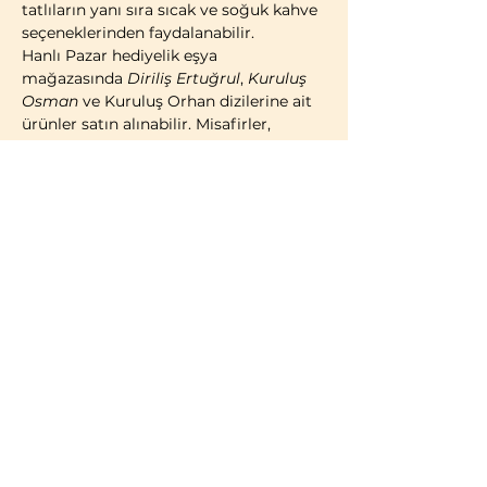
tatlıların yanı sıra sıcak ve soğuk kahve 
seçeneklerinden faydalanabilir.
Hanlı Pazar hediyelik eşya 
mağazasında 
Diriliş Ertuğrul
, 
Kuruluş 
Osman
 ve Kuruluş Orhan dizilerine ait 
ürünler satın alınabilir. Misafirler, 
geleneksel Türk çadırı konseptinde 
kostümlü fotoğraf çekimi yaparak 
ziyaretlerini ölümsüzleştirme imkânına 
da sahiptir.
2014 yılı itibarıyla faaliyete geçen 
Bozdağ Film Platoları, bugüne kadar 
birçok televizyon dizisi ve sinema 
filminin çekimlerine ev sahipliği 
yapmıştır. 2023 yılı itibarıyla kapılarını 
ziyaretçilere açan Bozdağ Film 
Platoları, Türkiye’de misafirlerin 
ziyaretine açık 
ilk ve tek film platosu
olma özelliğini…
Daha Fazla Göster