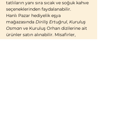
tatlıların yanı sıra sıcak ve soğuk kahve 
seçeneklerinden faydalanabilir.
Hanlı Pazar hediyelik eşya 
mağazasında 
Diriliş Ertuğrul
, 
Kuruluş 
Osman
 ve Kuruluş Orhan dizilerine ait 
ürünler satın alınabilir. Misafirler, 
geleneksel Türk çadırı konseptinde 
kostümlü fotoğraf çekimi yaparak 
ziyaretlerini ölümsüzleştirme imkânına 
da sahiptir.
2014 yılı itibarıyla faaliyete geçen 
Bozdağ Film Platoları, bugüne kadar 
birçok televizyon dizisi ve sinema 
filminin çekimlerine ev sahipliği 
yapmıştır. 2023 yılı itibarıyla kapılarını 
ziyaretçilere açan Bozdağ Film 
Platoları, Türkiye’de misafirlerin 
ziyaretine açık 
ilk ve tek film platosu
olma özelliğini…
Daha Fazla Göster