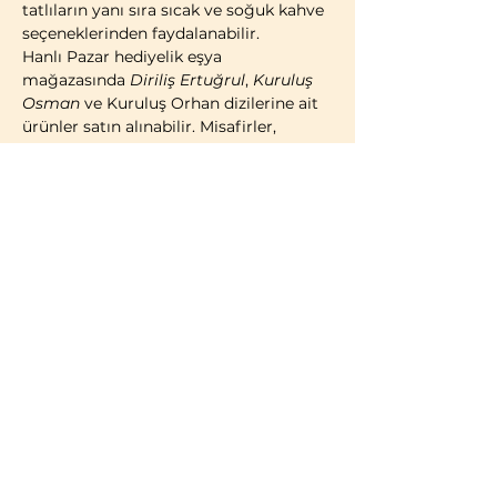
tatlıların yanı sıra sıcak ve soğuk kahve 
seçeneklerinden faydalanabilir.
Hanlı Pazar hediyelik eşya 
mağazasında 
Diriliş Ertuğrul
, 
Kuruluş 
Osman
 ve Kuruluş Orhan dizilerine ait 
ürünler satın alınabilir. Misafirler, 
geleneksel Türk çadırı konseptinde 
kostümlü fotoğraf çekimi yaparak 
ziyaretlerini ölümsüzleştirme imkânına 
da sahiptir.
2014 yılı itibarıyla faaliyete geçen 
Bozdağ Film Platoları, bugüne kadar 
birçok televizyon dizisi ve sinema 
filminin çekimlerine ev sahipliği 
yapmıştır. 2023 yılı itibarıyla kapılarını 
ziyaretçilere açan Bozdağ Film 
Platoları, Türkiye’de misafirlerin 
ziyaretine açık 
ilk ve tek film platosu
olma özelliğini…
Daha Fazla Göster