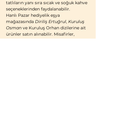
tatlıların yanı sıra sıcak ve soğuk kahve 
seçeneklerinden faydalanabilir.
Hanlı Pazar hediyelik eşya 
mağazasında 
Diriliş Ertuğrul
, 
Kuruluş 
Osman
 ve Kuruluş Orhan dizilerine ait 
ürünler satın alınabilir. Misafirler, 
geleneksel Türk çadırı konseptinde 
kostümlü fotoğraf çekimi yaparak 
ziyaretlerini ölümsüzleştirme imkânına 
da sahiptir.
2014 yılı itibarıyla faaliyete geçen 
Bozdağ Film Platoları, bugüne kadar 
birçok televizyon dizisi ve sinema 
filminin çekimlerine ev sahipliği 
yapmıştır. 2023 yılı itibarıyla kapılarını 
ziyaretçilere açan Bozdağ Film 
Platoları, Türkiye’de misafirlerin 
ziyaretine açık 
ilk ve tek film platosu
olma özelliğini…
Daha Fazla Göster