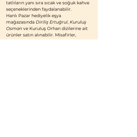
tatlıların yanı sıra sıcak ve soğuk kahve 
seçeneklerinden faydalanabilir.
Hanlı Pazar hediyelik eşya 
mağazasında 
Diriliş Ertuğrul
, 
Kuruluş 
Osman
 ve Kuruluş Orhan dizilerine ait 
ürünler satın alınabilir. Misafirler, 
geleneksel Türk çadırı konseptinde 
kostümlü fotoğraf çekimi yaparak 
ziyaretlerini ölümsüzleştirme imkânına 
da sahiptir.
2014 yılı itibarıyla faaliyete geçen 
Bozdağ Film Platoları, bugüne kadar 
birçok televizyon dizisi ve sinema 
filminin çekimlerine ev sahipliği 
yapmıştır. 2023 yılı itibarıyla kapılarını 
ziyaretçilere açan Bozdağ Film 
Platoları, Türkiye’de misafirlerin 
ziyaretine açık 
ilk ve tek film platosu
olma özelliğini…
Daha Fazla Göster