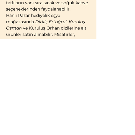
tatlıların yanı sıra sıcak ve soğuk kahve 
seçeneklerinden faydalanabilir.
Hanlı Pazar hediyelik eşya 
mağazasında 
Diriliş Ertuğrul
, 
Kuruluş 
Osman
 ve Kuruluş Orhan dizilerine ait 
ürünler satın alınabilir. Misafirler, 
geleneksel Türk çadırı konseptinde 
kostümlü fotoğraf çekimi yaparak 
ziyaretlerini ölümsüzleştirme imkânına 
da sahiptir.
2014 yılı itibarıyla faaliyete geçen 
Bozdağ Film Platoları, bugüne kadar 
birçok televizyon dizisi ve sinema 
filminin çekimlerine ev sahipliği 
yapmıştır. 2023 yılı itibarıyla kapılarını 
ziyaretçilere açan Bozdağ Film 
Platoları, Türkiye’de misafirlerin 
ziyaretine açık 
ilk ve tek film platosu
olma özelliğini…
Daha Fazla Göster