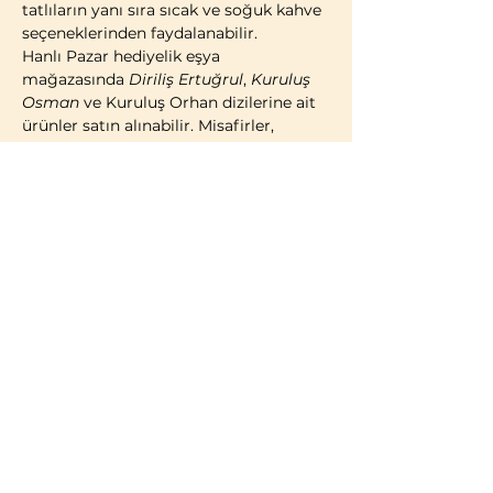
tatlıların yanı sıra sıcak ve soğuk kahve 
seçeneklerinden faydalanabilir.
Hanlı Pazar hediyelik eşya 
mağazasında 
Diriliş Ertuğrul
, 
Kuruluş 
Osman
 ve Kuruluş Orhan dizilerine ait 
ürünler satın alınabilir. Misafirler, 
geleneksel Türk çadırı konseptinde 
kostümlü fotoğraf çekimi yaparak 
ziyaretlerini ölümsüzleştirme imkânına 
da sahiptir.
2014 yılı itibarıyla faaliyete geçen 
Bozdağ Film Platoları, bugüne kadar 
birçok televizyon dizisi ve sinema 
filminin çekimlerine ev sahipliği 
yapmıştır. 2023 yılı itibarıyla kapılarını 
ziyaretçilere açan Bozdağ Film 
Platoları, Türkiye’de misafirlerin 
ziyaretine açık 
ilk ve tek film platosu
olma özelliğini…
Daha Fazla Göster