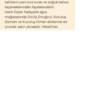
tatlıların yanı sıra sıcak ve soğuk kahve 
seçeneklerinden faydalanabilir.
Hanlı Pazar hediyelik eşya 
mağazasında 
Diriliş Ertuğrul
, 
Kuruluş 
Osman
 ve Kuruluş Orhan dizilerine ait 
ürünler satın alınabilir. Misafirler, 
geleneksel Türk çadırı konseptinde 
kostümlü fotoğraf çekimi yaparak 
ziyaretlerini ölümsüzleştirme imkânına 
da sahiptir.
2014 yılı itibarıyla faaliyete geçen 
Bozdağ Film Platoları, bugüne kadar 
birçok televizyon dizisi ve sinema 
filminin çekimlerine ev sahipliği 
yapmıştır. 2023 yılı itibarıyla kapılarını 
ziyaretçilere açan Bozdağ Film 
Platoları, Türkiye’de misafirlerin 
ziyaretine açık 
ilk ve tek film platosu
olma özelliğini…
Daha Fazla Göster