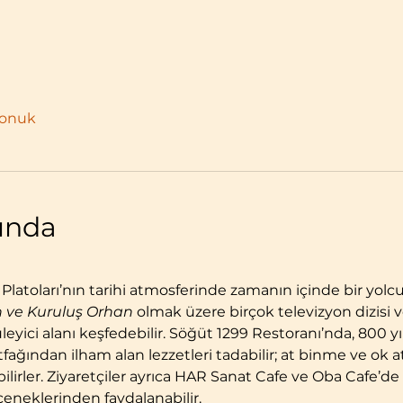
konuk
kında
 Platoları’nın tarihi atmosferinde zamanın içinde bir yolc
 ve Kuruluş Orhan 
olmak üzere birçok televizyon dizisi 
eyici alanı keşfedebilir. Söğüt 1299 Restoranı’nda, 800 y
ağından ilham alan lezzetleri tadabilir; at binme ve ok 
lirler. Ziyaretçiler ayrıca HAR Sanat Cafe ve Oba Cafe’de çeş
eneklerinden faydalanabilir.