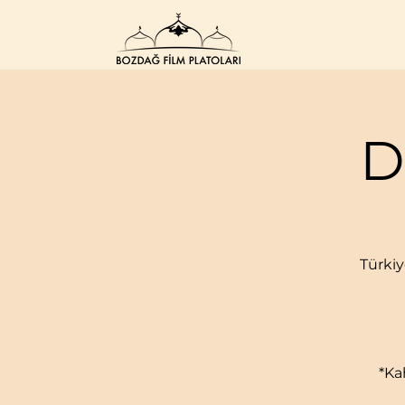
D
Türkiy
*Ka