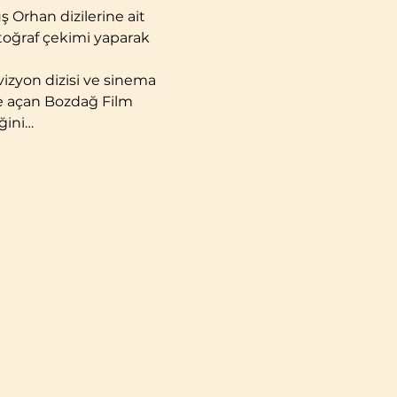
ş Orhan dizilerine ait 
otoğraf çekimi yaparak 
vizyon dizisi ve sinema 
ere açan Bozdağ Film 
ğini…