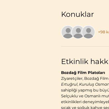
Konuklar
+98 
Etkinlik hak
Bozdağ Film Platoları
Ziyaretçiler, Bozdağ Film
Ertuğrul
, 
Kuruluş Osman
sahipliği yapmış bu büyül
Selçuklu ve Osmanlı mutf
etkinlikleri deneyimleyebi
sıcak ve soğuk kahve seç