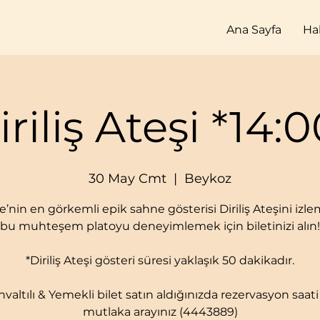
Ana Sayfa
Ha
iriliş Ateşi *14:0
30 May Cmt
  |  
Beykoz
e’nin en görkemli epik sahne gösterisi Diriliş Ateşini izl
bu muhteşem platoyu deneyimlemek için biletinizi alın!
*Diriliş Ateşi gösteri süresi yaklaşık 50 dakikadır.
hvaltılı & Yemekli bilet satın aldığınızda rezervasyon saati 
mutlaka arayınız (4443889)