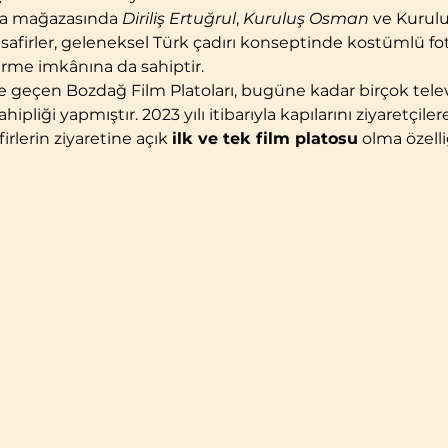
ya mağazasında 
Diriliş Ertuğrul
, 
Kuruluş Osman
 ve Kurulu
 Misafirler, geleneksel Türk çadırı konseptinde kostümlü f
irme imkânına da sahiptir.
iyete geçen Bozdağ Film Platoları, bugüne kadar birçok tele
hipliği yapmıştır. 2023 yılı itibarıyla kapılarını ziyaretçil
irlerin ziyaretine açık 
ilk ve tek film platosu
 olma özelli