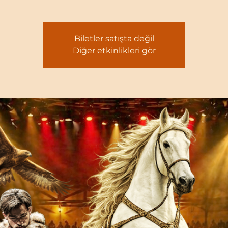
Biletler satışta değil
Diğer etkinlikleri gör