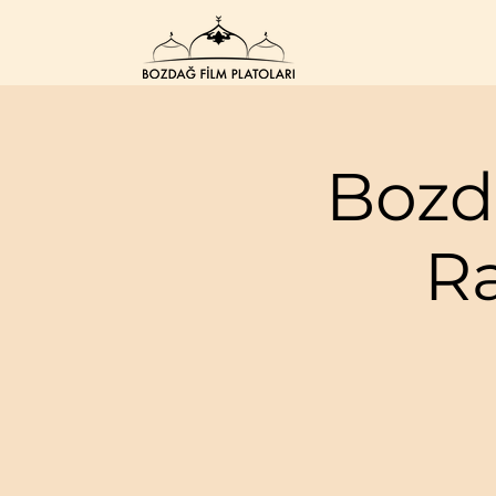
Bozd
R