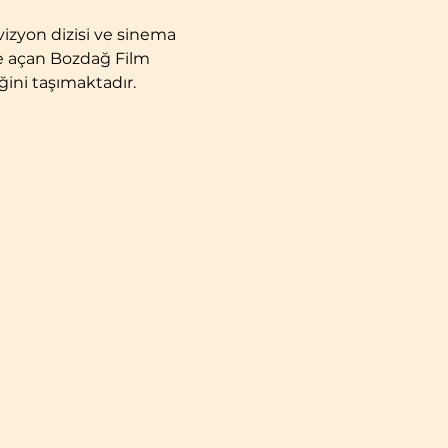
vizyon dizisi ve sinema 
ere açan Bozdağ Film 
ğini taşımaktadır.