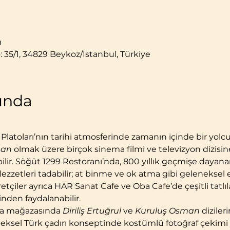
0
: 35/1, 34829 Beykoz/İstanbul, Türkiye
kında
 Platoları’nın tarihi atmosferinde zamanın içinde bir yolc
man
 olmak üzere birçok sinema filmi ve televizyon dizisin
bilir. Söğüt 1299 Restoranı’nda, 800 yıllık geçmişe dayan
zzetleri tadabilir; at binme ve ok atma gibi geleneksel et
etçiler ayrıca HAR Sanat Cafe ve Oba Cafe’de çeşitli tatlıla
nden faydalanabilir.
ya mağazasında 
Diriliş Ertuğrul
 ve 
Kuruluş Osman
 diziler
eleneksel Türk çadırı konseptinde kostümlü fotoğraf çekimi 