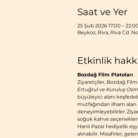
Saat ve Yer
25 Şub 2026 17:00 – 22:0
Beykoz, Riva, Riva Cd. No
Etkinlik hak
Bozdağ Film Platoları
Ziyaretçiler, Bozdağ Film
Ertuğrul
 ve 
Kuruluş Os
büyüleyici alanı keşfede
mutfağından ilham alan le
deneyimleyebilirler. Ziyar
soğuk kahve seçenekleri
Hanlı Pazar hediyelik eş
alınabilir. Misafirler, g