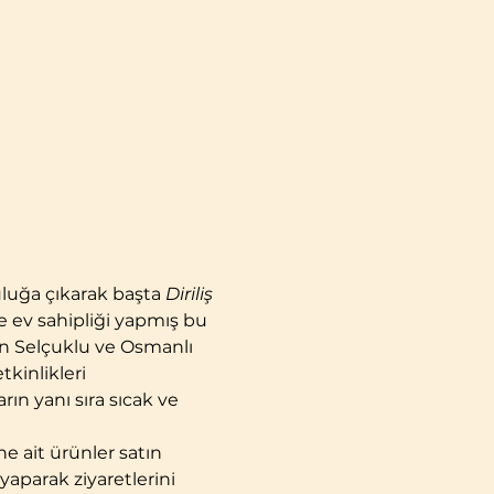
uluğa çıkarak başta 
Diriliş 
e ev sahipliği yapmış bu 
an Selçuklu ve Osmanlı 
kinlikleri 
rın yanı sıra sıcak ve 
ine ait ürünler satın 
yaparak ziyaretlerini 