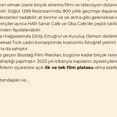
man
 olmak üzere birçok sinema filmi ve televizyon dizisin
bilir. Söğüt 1299 Restoranı’nda, 800 yıllık geçmişe dayan
zzetleri tadabilir; at binme ve ok atma gibi geleneksel et
etçiler ayrıca HAR Sanat Cafe ve Oba Cafe’de çeşitli tatlıla
nden faydalanabilir.
ya mağazasında 
Diriliş Ertuğrul
 ve 
Kuruluş Osman
 diziler
eleneksel Türk çadırı konseptinde kostümlü fotoğraf çekimi 
a da sahiptir.
iyete geçen Bozdağ Film Platoları, bugüne kadar birçok tele
hipliği yapmıştır. 2023 yılı itibarıyla kapılarını ziyaretçil
irlerin ziyaretine açık 
ilk ve tek film platosu
 olma özelli
tandaşları ve…