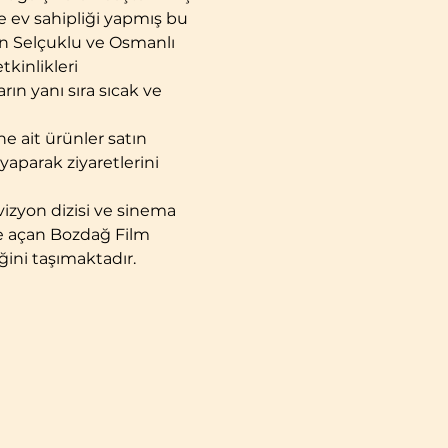
e ev sahipliği yapmış bu 
an Selçuklu ve Osmanlı 
kinlikleri 
rın yanı sıra sıcak ve 
ine ait ürünler satın 
yaparak ziyaretlerini 
vizyon dizisi ve sinema 
ere açan Bozdağ Film 
ğini taşımaktadır.