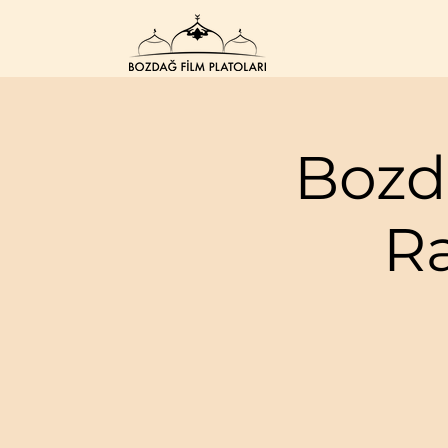
Bozd
R