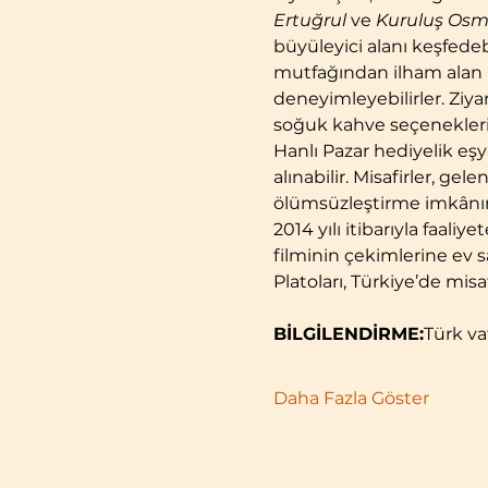
Ertuğrul
 ve 
Kuruluş Os
büyüleyici alanı keşfede
mutfağından ilham alan le
deneyimleyebilirler. Ziyar
soğuk kahve seçenekleri
Hanlı Pazar hediyelik eş
alınabilir. Misafirler, g
ölümsüzleştirme imkânın
2014 yılı itibarıyla faal
filminin çekimlerine ev sa
Platoları, Türkiye’de misaf
BİLGİLENDİRME:
Türk va
Daha Fazla Göster