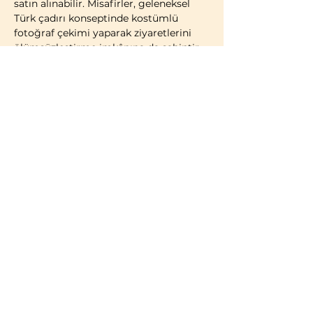
satın alınabilir. Misafirler, geleneksel 
Türk çadırı konseptinde kostümlü 
fotoğraf çekimi yaparak ziyaretlerini 
ölümsüzleştirme imkânına da sahiptir.
2014 yılı itibarıyla faaliyete geçen 
Bozdağ Film Platoları, bugüne kadar 
birçok televizyon dizisi ve sinema 
filminin çekimlerine ev sahipliği 
yapmıştır. 2023 yılı itibarıyla kapılarını 
ziyaretçilere açan Bozdağ Film 
Platoları, Türkiye’de misafirlerin 
ziyaretine açık 
ilk ve tek film platosu
olma özelliğini taşımaktadır.
BİLGİLENDİRME:
Türk vatandaşları ve…
Daha Fazla Göster