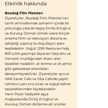
Etkinlik hakkında
Bozdağ Film Platoları
Ziyaretçiler, Bozdağ Film Platoları’nın 
tarihi atmosferinde zamanın içinde bir 
yolculuğa çıkarak başta 
Diriliş Ertuğrul
ve 
Kuruluş Osman
 olmak üzere birçok 
sinema filmi ve televizyon dizisine ev 
sahipliği yapmış bu büyüleyici alanı 
keşfedebilir. Söğüt 1299 Restoranı’nda, 
800 yıllık geçmişe dayanan Selçuklu ve 
Osmanlı mutfağından ilham alan 
lezzetleri tadabilir; at binme ve ok atma 
gibi geleneksel etkinlikleri 
deneyimleyebilirler. Ziyaretçiler ayrıca 
HAR Sanat Cafe ve Oba Cafe’de çeşitli 
tatlıların yanı sıra sıcak ve soğuk kahve 
seçeneklerinden faydalanabilir.
Hanlı Pazar hediyelik eşya 
mağazasında 
Diriliş Ertuğrul
 ve 
Kuruluş Osman
 dizilerine ait ürünler 