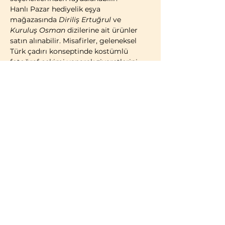
Hanlı Pazar hediyelik eşya 
mağazasında 
Diriliş Ertuğrul
 ve 
Kuruluş Osman
 dizilerine ait ürünler 
satın alınabilir. Misafirler, geleneksel 
Türk çadırı konseptinde kostümlü 
fotoğraf çekimi yaparak ziyaretlerini 
ölümsüzleştirme imkânına da sahiptir.
2014 yılı itibarıyla faaliyete geçen 
Bozdağ Film Platoları, bugüne kadar 
birçok televizyon dizisi ve sinema 
filminin çekimlerine ev sahipliği 
yapmıştır. 2023 yılı itibarıyla kapılarını 
ziyaretçilere açan Bozdağ Film 
Platoları, Türkiye’de misafirlerin 
ziyaretine açık 
ilk ve tek film platosu
olma özelliğini taşımaktadır.
BİLGİLENDİRME:
Türk vatandaşları ve…
Daha Fazla Göster