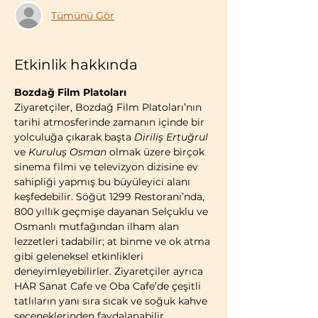
Tümünü Gör
Etkinlik hakkında
Bozdağ Film Platoları
Ziyaretçiler, Bozdağ Film Platoları’nın 
tarihi atmosferinde zamanın içinde bir 
yolculuğa çıkarak başta 
Diriliş Ertuğrul
ve 
Kuruluş Osman
 olmak üzere birçok 
sinema filmi ve televizyon dizisine ev 
sahipliği yapmış bu büyüleyici alanı 
keşfedebilir. Söğüt 1299 Restoranı’nda, 
800 yıllık geçmişe dayanan Selçuklu ve 
Osmanlı mutfağından ilham alan 
lezzetleri tadabilir; at binme ve ok atma 
gibi geleneksel etkinlikleri 
deneyimleyebilirler. Ziyaretçiler ayrıca 
HAR Sanat Cafe ve Oba Cafe’de çeşitli 
tatlıların yanı sıra sıcak ve soğuk kahve 
seçeneklerinden faydalanabilir.