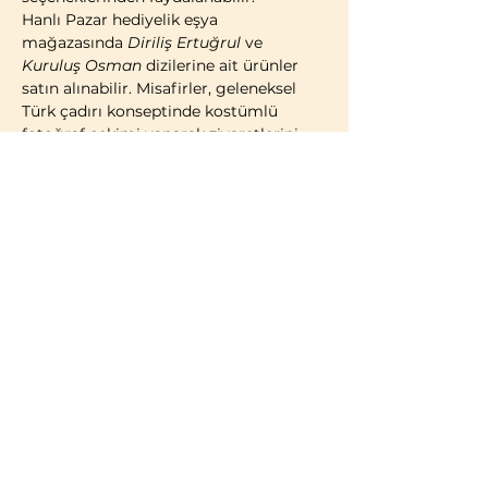
Hanlı Pazar hediyelik eşya 
mağazasında 
Diriliş Ertuğrul
 ve 
Kuruluş Osman
 dizilerine ait ürünler 
satın alınabilir. Misafirler, geleneksel 
Türk çadırı konseptinde kostümlü 
fotoğraf çekimi yaparak ziyaretlerini 
ölümsüzleştirme imkânına da sahiptir.
2014 yılı itibarıyla faaliyete geçen 
Bozdağ Film Platoları, bugüne kadar 
birçok televizyon dizisi ve sinema 
filminin çekimlerine ev sahipliği 
yapmıştır. 2023 yılı itibarıyla kapılarını 
ziyaretçilere açan Bozdağ Film 
Platoları, Türkiye’de misafirlerin 
ziyaretine açık 
ilk ve tek film platosu
olma özelliğini taşımaktadır.
BİLGİLENDİRME:
Türk vatandaşları ve…
Daha Fazla Göster