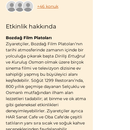
+46 konuk
Etkinlik hakkında
Bozdağ Film Platoları
Ziyaretçiler, Bozdağ Film Platoları’nın 
tarihi atmosferinde zamanın içinde bir 
yolculuğa çıkarak başta 
Diriliş Ertuğrul
ve 
Kuruluş Osman
 olmak üzere birçok 
sinema filmi ve televizyon dizisine ev 
sahipliği yapmış bu büyüleyici alanı 
keşfedebilir. Söğüt 1299 Restoranı’nda, 
800 yıllık geçmişe dayanan Selçuklu ve 
Osmanlı mutfağından ilham alan 
lezzetleri tadabilir; at binme ve ok atma 
gibi geleneksel etkinlikleri 
deneyimleyebilirler. Ziyaretçiler ayrıca 
HAR Sanat Cafe ve Oba Cafe’de çeşitli 
tatlıların yanı sıra sıcak ve soğuk kahve 
seçeneklerinden faydalanabilir.