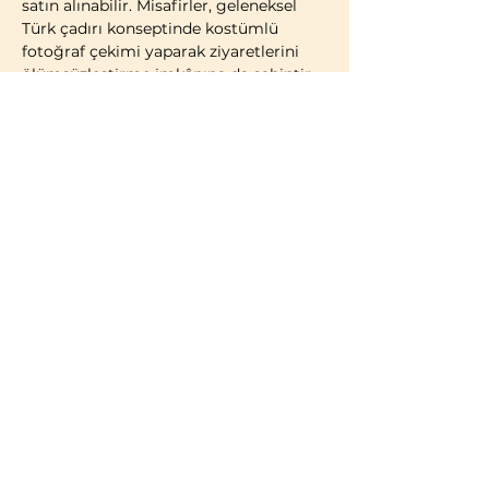
satın alınabilir. Misafirler, geleneksel 
Türk çadırı konseptinde kostümlü 
fotoğraf çekimi yaparak ziyaretlerini 
ölümsüzleştirme imkânına da sahiptir.
2014 yılı itibarıyla faaliyete geçen 
Bozdağ Film Platoları, bugüne kadar 
birçok televizyon dizisi ve sinema 
filminin çekimlerine ev sahipliği 
yapmıştır. 2023 yılı itibarıyla kapılarını 
ziyaretçilere açan Bozdağ Film 
Platoları, Türkiye’de misafirlerin 
ziyaretine açık 
ilk ve tek film platosu
olma özelliğini taşımaktadır.
BİLGİLENDİRME:
Türk vatandaşları ve…
Daha Fazla Göster