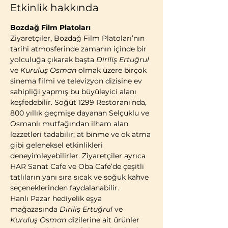
Etkinlik hakkında
Bozdağ Film Platoları
Ziyaretçiler, Bozdağ Film Platoları’nın 
tarihi atmosferinde zamanın içinde bir 
yolculuğa çıkarak başta 
Diriliş Ertuğrul
ve 
Kuruluş Osman
 olmak üzere birçok 
sinema filmi ve televizyon dizisine ev 
sahipliği yapmış bu büyüleyici alanı 
keşfedebilir. Söğüt 1299 Restoranı’nda, 
800 yıllık geçmişe dayanan Selçuklu ve 
Osmanlı mutfağından ilham alan 
lezzetleri tadabilir; at binme ve ok atma 
gibi geleneksel etkinlikleri 
deneyimleyebilirler. Ziyaretçiler ayrıca 
HAR Sanat Cafe ve Oba Cafe’de çeşitli 
tatlıların yanı sıra sıcak ve soğuk kahve 
seçeneklerinden faydalanabilir.
Hanlı Pazar hediyelik eşya 
mağazasında 
Diriliş Ertuğrul
 ve 
Kuruluş Osman
 dizilerine ait ürünler 