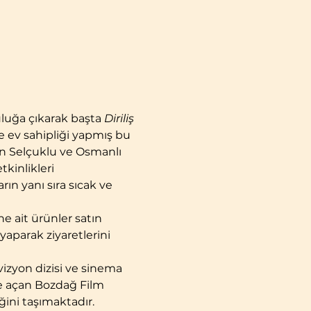
uluğa çıkarak başta 
Diriliş 
e ev sahipliği yapmış bu 
an Selçuklu ve Osmanlı 
kinlikleri 
rın yanı sıra sıcak ve 
ine ait ürünler satın 
yaparak ziyaretlerini 
vizyon dizisi ve sinema 
ere açan Bozdağ Film 
ğini taşımaktadır.