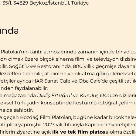
: 35/1, 34829 Beykoz/İstanbul, Türkiye
kında
 Platoları’nın tarihi atmosferinde zamanın içinde bir yolc
man
 olmak üzere birçok sinema filmi ve televizyon dizisin
bilir. Söğüt 1299 Restoranı’nda, 800 yıllık geçmişe dayan
zzetleri tadabilir; at binme ve ok atma gibi geleneksel et
etçiler ayrıca HAR Sanat Cafe ve Oba Cafe’de çeşitli tatlıla
nden faydalanabilir.
ya mağazasında 
Diriliş Ertuğrul
 ve 
Kuruluş Osman
 diziler
eleneksel Türk çadırı konseptinde kostümlü fotoğraf çekimi 
a da sahiptir.
iyete geçen Bozdağ Film Platoları, bugüne kadar birçok tele
hipliği yapmıştır. 2023 yılı itibarıyla kapılarını ziyaretçil
irlerin ziyaretine açık 
ilk ve tek film platosu
 olma özelli