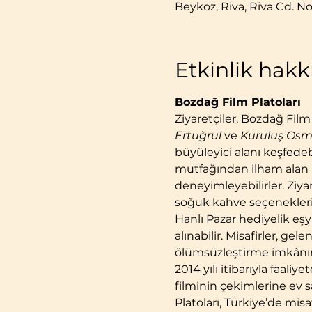
Beykoz, Riva, Riva Cd. No
Etkinlik hak
Bozdağ Film Platoları
Ziyaretçiler, Bozdağ Film
Ertuğrul
 ve 
Kuruluş Os
büyüleyici alanı keşfede
mutfağından ilham alan le
deneyimleyebilirler. Ziyar
soğuk kahve seçenekleri
Hanlı Pazar hediyelik eş
alınabilir. Misafirler, g
ölümsüzleştirme imkânın
2014 yılı itibarıyla faal
filminin çekimlerine ev sa
Platoları, Türkiye’de misaf