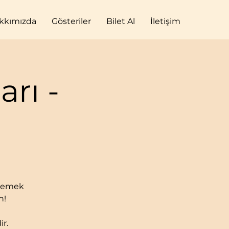
kkımızda
Gösteriler
Bilet Al
İletişim
rı -
izlemek
n!
ir.