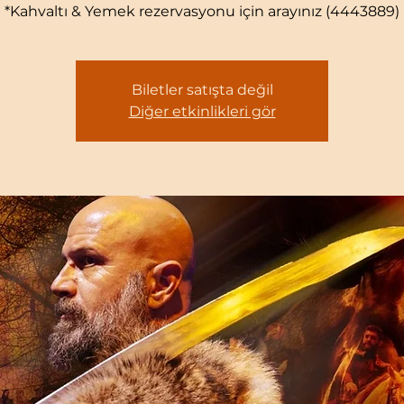
*Kahvaltı & Yemek rezervasyonu için arayınız (4443889)
Biletler satışta değil
Diğer etkinlikleri gör