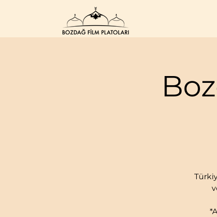
Boz
Türkiy
v
*A