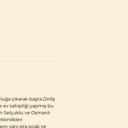
uluğa çıkarak başta 
Diriliş 
e ev sahipliği yapmış bu 
an Selçuklu ve Osmanlı 
kinlikleri 
rın yanı sıra sıcak ve 