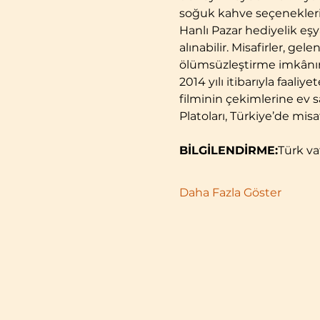
soğuk kahve seçenekleri
Hanlı Pazar hediyelik eş
alınabilir. Misafirler, g
ölümsüzleştirme imkânın
2014 yılı itibarıyla faal
filminin çekimlerine ev sa
Platoları, Türkiye’de misaf
BİLGİLENDİRME:
Türk va
Daha Fazla Göster