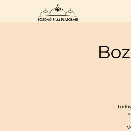
Boz
Türkiy
v
*A