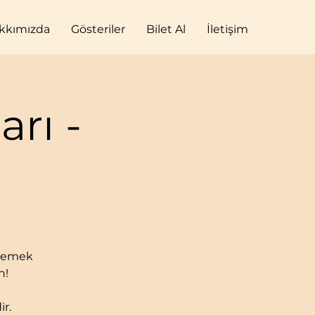
kkımızda
Gösteriler
Bilet Al
İletişim
rı -
izlemek
n!
ir.