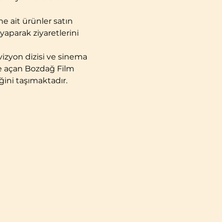
ine ait ürünler satın 
yaparak ziyaretlerini 
vizyon dizisi ve sinema 
ere açan Bozdağ Film 
ğini taşımaktadır.