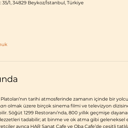
: 35/1, 34829 Beykoz/İstanbul, Türkiye
nuk
kında
 Platoları’nın tarihi atmosferinde zamanın içinde bir yolc
man
 olmak üzere birçok sinema filmi ve televizyon dizisin
bilir. Söğüt 1299 Restoranı’nda, 800 yıllık geçmişe dayan
zzetleri tadabilir; at binme ve ok atma gibi geleneksel et
etçiler ayrıca HAR Sanat Cafe ve Oba Cafe’de çeşitli tatlıla