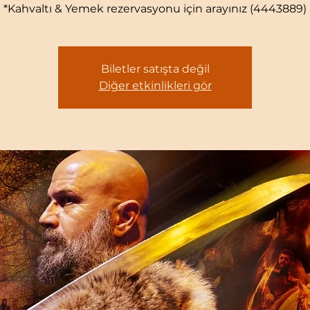
*Kahvaltı & Yemek rezervasyonu için arayınız (4443889)
Biletler satışta değil
Diğer etkinlikleri gör