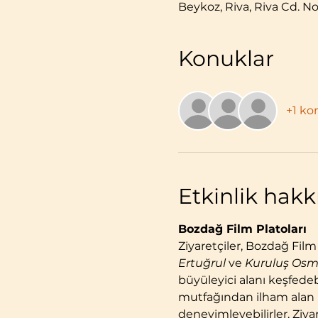
Beykoz, Riva, Riva Cd. No
Konuklar
+1 ko
Etkinlik hak
Bozdağ Film Platoları
Ziyaretçiler, Bozdağ Film
Ertuğrul
 ve 
Kuruluş Os
büyüleyici alanı keşfede
mutfağından ilham alan le
deneyimleyebilirler. Ziyar