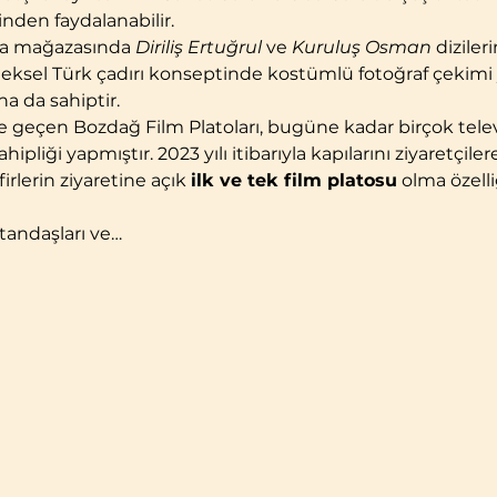
nden faydalanabilir.
ya mağazasında 
Diriliş Ertuğrul
 ve 
Kuruluş Osman
 diziler
eleneksel Türk çadırı konseptinde kostümlü fotoğraf çekimi 
a da sahiptir.
iyete geçen Bozdağ Film Platoları, bugüne kadar birçok tele
hipliği yapmıştır. 2023 yılı itibarıyla kapılarını ziyaretçil
irlerin ziyaretine açık 
ilk ve tek film platosu
 olma özelli
tandaşları ve…