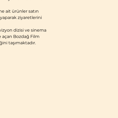
ine ait ürünler satın 
yaparak ziyaretlerini 
vizyon dizisi ve sinema 
ere açan Bozdağ Film 
ğini taşımaktadır.