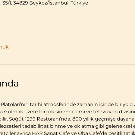
: 35/1, 34829 Beykoz/İstanbul, Türkiye
onuk
kında
 Platoları’nın tarihi atmosferinde zamanın içinde bir yolc
man
 olmak üzere birçok sinema filmi ve televizyon dizisin
bilir. Söğüt 1299 Restoranı’nda, 800 yıllık geçmişe dayan
zzetleri tadabilir; at binme ve ok atma gibi geleneksel et
etçiler ayrıca HAR Sanat Cafe ve Oba Cafe’de çeşitli tatlıla