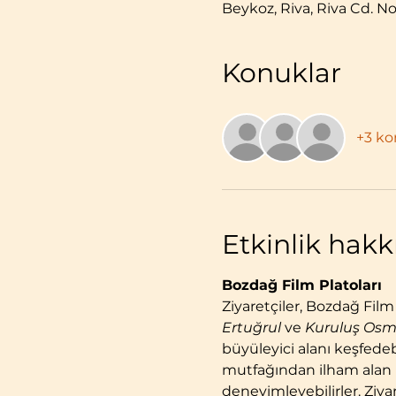
Beykoz, Riva, Riva Cd. No
Konuklar
+3 k
Etkinlik hak
Bozdağ Film Platoları
Ziyaretçiler, Bozdağ Film
Ertuğrul
 ve 
Kuruluş Os
büyüleyici alanı keşfede
mutfağından ilham alan le
deneyimleyebilirler. Ziyar