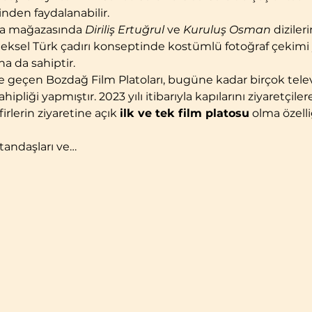
nden faydalanabilir.
ya mağazasında 
Diriliş Ertuğrul
 ve 
Kuruluş Osman
 diziler
eleneksel Türk çadırı konseptinde kostümlü fotoğraf çekimi 
a da sahiptir.
iyete geçen Bozdağ Film Platoları, bugüne kadar birçok tele
hipliği yapmıştır. 2023 yılı itibarıyla kapılarını ziyaretçil
irlerin ziyaretine açık 
ilk ve tek film platosu
 olma özelli
tandaşları ve…