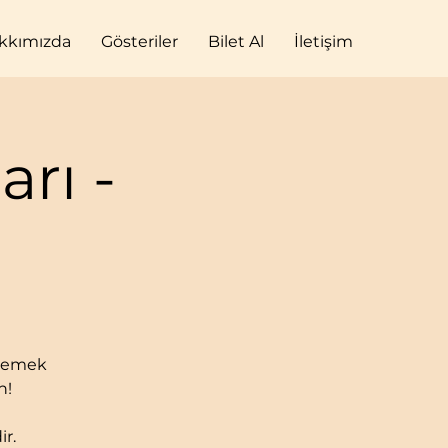
kkımızda
Gösteriler
Bilet Al
İletişim
rı -
izlemek
n!
ir.