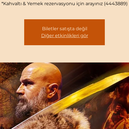
*Kahvaltı & Yemek rezervasyonu için arayınız (4443889)
Biletler satışta değil
Diğer etkinlikleri gör