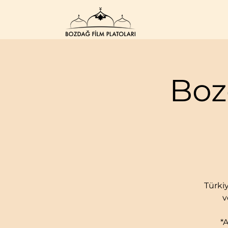
Boz
Türkiy
v
*A