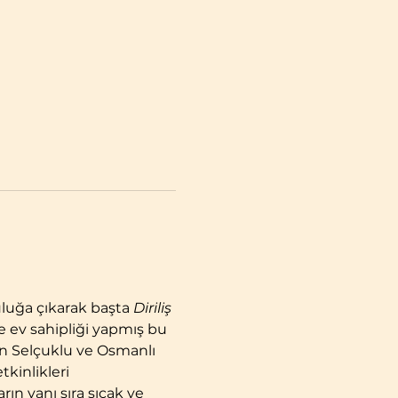
uluğa çıkarak başta 
Diriliş 
e ev sahipliği yapmış bu 
an Selçuklu ve Osmanlı 
kinlikleri 
rın yanı sıra sıcak ve 