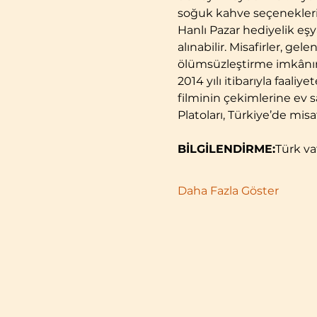
soğuk kahve seçenekleri
Hanlı Pazar hediyelik eş
alınabilir. Misafirler, g
ölümsüzleştirme imkânın
2014 yılı itibarıyla faal
filminin çekimlerine ev sa
Platoları, Türkiye’de misaf
BİLGİLENDİRME:
Türk va
Daha Fazla Göster