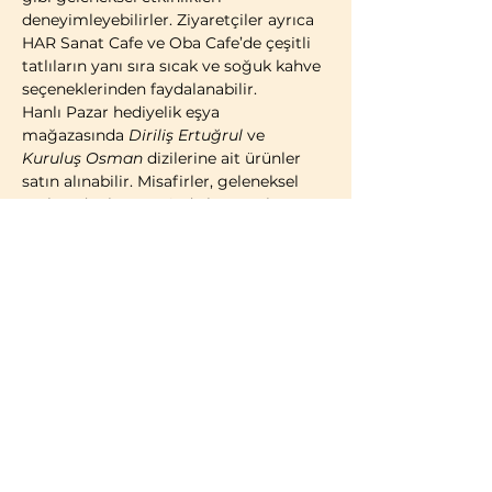
deneyimleyebilirler. Ziyaretçiler ayrıca 
HAR Sanat Cafe ve Oba Cafe’de çeşitli 
tatlıların yanı sıra sıcak ve soğuk kahve 
seçeneklerinden faydalanabilir.
Hanlı Pazar hediyelik eşya 
mağazasında 
Diriliş Ertuğrul
 ve 
Kuruluş Osman
 dizilerine ait ürünler 
satın alınabilir. Misafirler, geleneksel 
Türk çadırı konseptinde kostümlü 
fotoğraf çekimi yaparak ziyaretlerini 
ölümsüzleştirme imkânına da sahiptir.
2014 yılı itibarıyla faaliyete geçen 
Bozdağ Film Platoları, bugüne kadar 
birçok televizyon dizisi ve sinema 
filminin çekimlerine ev sahipliği 
yapmıştır. 2023 yılı itibarıyla kapılarını 
ziyaretçilere açan Bozdağ Film 
Platoları, Türkiye’de misafirlerin 
ziyaretine açık 
ilk ve tek film platosu
olma özelliğini taşımaktadır.