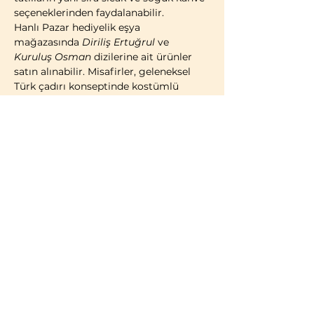
seçeneklerinden faydalanabilir.
Hanlı Pazar hediyelik eşya 
mağazasında 
Diriliş Ertuğrul
 ve 
Kuruluş Osman
 dizilerine ait ürünler 
satın alınabilir. Misafirler, geleneksel 
Türk çadırı konseptinde kostümlü 
fotoğraf çekimi yaparak ziyaretlerini 
ölümsüzleştirme imkânına da sahiptir.
2014 yılı itibarıyla faaliyete geçen 
Bozdağ Film Platoları, bugüne kadar 
birçok televizyon dizisi ve sinema 
filminin çekimlerine ev sahipliği 
yapmıştır. 2023 yılı itibarıyla kapılarını 
ziyaretçilere açan Bozdağ Film 
Platoları, Türkiye’de misafirlerin 
ziyaretine açık 
ilk ve tek film platosu
olma özelliğini taşımaktadır.
BİLGİLENDİRME:
Türk vatandaşları ve…