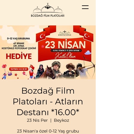
Bozdağ Film
Platoları - Atların
Destanı *16.00*
23 Nis Per
  |  
Beykoz
23 Nisan'a özel 0-12 Yaş grubu