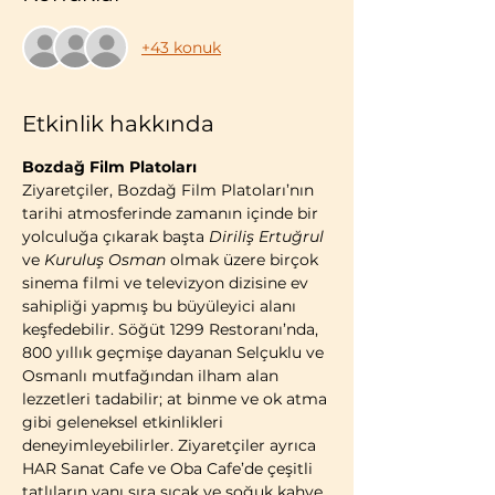
+43 konuk
Etkinlik hakkında
Bozdağ Film Platoları
Ziyaretçiler, Bozdağ Film Platoları’nın 
tarihi atmosferinde zamanın içinde bir 
yolculuğa çıkarak başta 
Diriliş Ertuğrul
ve 
Kuruluş Osman
 olmak üzere birçok 
sinema filmi ve televizyon dizisine ev 
sahipliği yapmış bu büyüleyici alanı 
keşfedebilir. Söğüt 1299 Restoranı’nda, 
800 yıllık geçmişe dayanan Selçuklu ve 
Osmanlı mutfağından ilham alan 
lezzetleri tadabilir; at binme ve ok atma 
gibi geleneksel etkinlikleri 
deneyimleyebilirler. Ziyaretçiler ayrıca 
HAR Sanat Cafe ve Oba Cafe’de çeşitli 
tatlıların yanı sıra sıcak ve soğuk kahve 