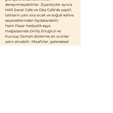
deneyimleyebilirler. Ziyaretçiler ayrıca 
HAR Sanat Cafe ve Oba Cafe’de çeşitli 
tatlıların yanı sıra sıcak ve soğuk kahve 
seçeneklerinden faydalanabilir.
Hanlı Pazar hediyelik eşya 
mağazasında 
Diriliş Ertuğrul
 ve 
Kuruluş Osman
 dizilerine ait ürünler 
satın alınabilir. Misafirler, geleneksel 
Türk çadırı konseptinde kostümlü 
fotoğraf çekimi yaparak ziyaretlerini 
ölümsüzleştirme imkânına da sahiptir.
2014 yılı itibarıyla faaliyete geçen 
Bozdağ Film Platoları, bugüne kadar 
birçok televizyon dizisi ve sinema 
filminin çekimlerine ev sahipliği 
yapmıştır. 2023 yılı itibarıyla kapılarını 
ziyaretçilere açan Bozdağ Film 
Platoları, Türkiye’de misafirlerin 
ziyaretine açık 
ilk ve tek film platosu
olma özelliğini taşımaktadır.