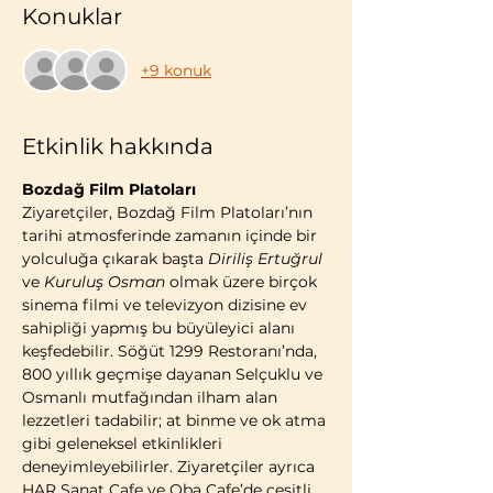
Konuklar
+9 konuk
Etkinlik hakkında
Bozdağ Film Platoları
Ziyaretçiler, Bozdağ Film Platoları’nın 
tarihi atmosferinde zamanın içinde bir 
yolculuğa çıkarak başta 
Diriliş Ertuğrul
ve 
Kuruluş Osman
 olmak üzere birçok 
sinema filmi ve televizyon dizisine ev 
sahipliği yapmış bu büyüleyici alanı 
keşfedebilir. Söğüt 1299 Restoranı’nda, 
800 yıllık geçmişe dayanan Selçuklu ve 
Osmanlı mutfağından ilham alan 
lezzetleri tadabilir; at binme ve ok atma 
gibi geleneksel etkinlikleri 
deneyimleyebilirler. Ziyaretçiler ayrıca 
HAR Sanat Cafe ve Oba Cafe’de çeşitli 