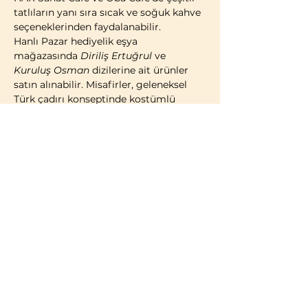
tatlıların yanı sıra sıcak ve soğuk kahve 
seçeneklerinden faydalanabilir.
Hanlı Pazar hediyelik eşya 
mağazasında 
Diriliş Ertuğrul
 ve 
Kuruluş Osman
 dizilerine ait ürünler 
satın alınabilir. Misafirler, geleneksel 
Türk çadırı konseptinde kostümlü 
fotoğraf çekimi yaparak ziyaretlerini 
ölümsüzleştirme imkânına da sahiptir.
2014 yılı itibarıyla faaliyete geçen 
Bozdağ Film Platoları, bugüne kadar 
birçok televizyon dizisi ve sinema 
filminin çekimlerine ev sahipliği 
yapmıştır. 2023 yılı itibarıyla kapılarını 
ziyaretçilere açan Bozdağ Film 
Platoları, Türkiye’de misafirlerin 
ziyaretine açık 
ilk ve tek film platosu
olma özelliğini taşımaktadır.
BİLGİLENDİRME:
Türk vatandaşları ve…