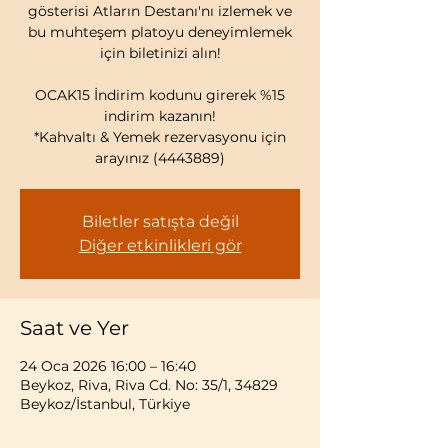
gösterisi Atların Destanı'nı izlemek ve
bu muhteşem platoyu deneyimlemek
için biletinizi alın!
OCAK15 İndirim kodunu girerek %15
indirim kazanın!
*Kahvaltı & Yemek rezervasyonu için
arayınız (4443889)
Biletler satışta değil
Diğer etkinlikleri gör
Saat ve Yer
24 Oca 2026 16:00 – 16:40
Beykoz, Riva, Riva Cd. No: 35/1, 34829
Beykoz/İstanbul, Türkiye