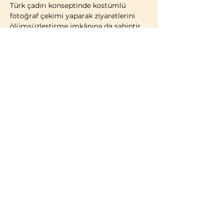
Türk çadırı konseptinde kostümlü 
fotoğraf çekimi yaparak ziyaretlerini 
ölümsüzleştirme imkânına da sahiptir.
2014 yılı itibarıyla faaliyete geçen 
Bozdağ Film Platoları, bugüne kadar 
birçok televizyon dizisi ve sinema 
filminin çekimlerine ev sahipliği 
yapmıştır. 2023 yılı itibarıyla kapılarını 
ziyaretçilere açan Bozdağ Film 
Platoları, Türkiye’de misafirlerin 
ziyaretine açık 
ilk ve tek film platosu
olma özelliğini taşımaktadır.
BİLGİLENDİRME:
Türk vatandaşları ve…
Daha Fazla Göster