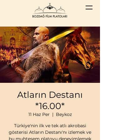
Atların Destanı
*16.00*
11 Haz Per
  |  
Beykoz
Türkiye'nin ilk ve tek atlı akrobasi
gösterisi Atların Destanı'nı izlemek ve
bu muhteşem platoyu deneyimlemek