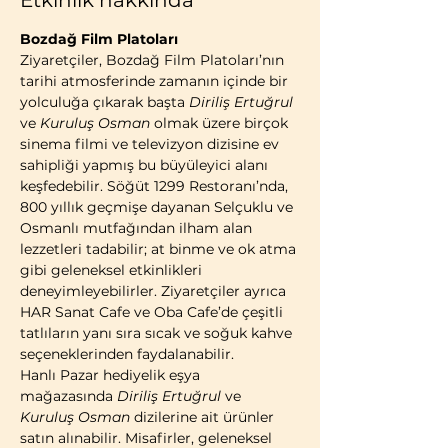
Etkinlik hakkında
Bozdağ Film Platoları
Ziyaretçiler, Bozdağ Film Platoları’nın 
tarihi atmosferinde zamanın içinde bir 
yolculuğa çıkarak başta 
Diriliş Ertuğrul
ve 
Kuruluş Osman
 olmak üzere birçok 
sinema filmi ve televizyon dizisine ev 
sahipliği yapmış bu büyüleyici alanı 
keşfedebilir. Söğüt 1299 Restoranı’nda, 
800 yıllık geçmişe dayanan Selçuklu ve 
Osmanlı mutfağından ilham alan 
lezzetleri tadabilir; at binme ve ok atma 
gibi geleneksel etkinlikleri 
deneyimleyebilirler. Ziyaretçiler ayrıca 
HAR Sanat Cafe ve Oba Cafe’de çeşitli 
tatlıların yanı sıra sıcak ve soğuk kahve 
seçeneklerinden faydalanabilir.
Hanlı Pazar hediyelik eşya 
mağazasında 
Diriliş Ertuğrul
 ve 
Kuruluş Osman
 dizilerine ait ürünler 
satın alınabilir. Misafirler, geleneksel 