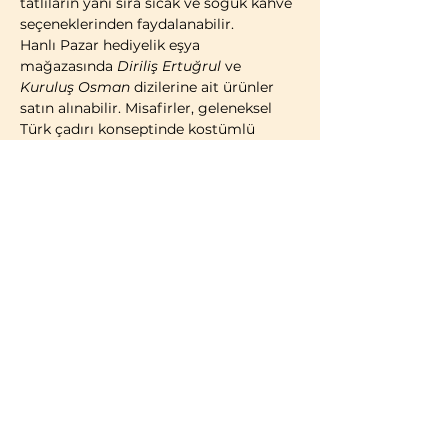
tatlıların yanı sıra sıcak ve soğuk kahve 
seçeneklerinden faydalanabilir.
Hanlı Pazar hediyelik eşya 
mağazasında 
Diriliş Ertuğrul
 ve 
Kuruluş Osman
 dizilerine ait ürünler 
satın alınabilir. Misafirler, geleneksel 
Türk çadırı konseptinde kostümlü 
fotoğraf çekimi yaparak ziyaretlerini 
ölümsüzleştirme imkânına da sahiptir.
2014 yılı itibarıyla faaliyete geçen 
Bozdağ Film Platoları, bugüne kadar 
birçok televizyon dizisi ve sinema 
filminin çekimlerine ev sahipliği 
yapmıştır. 2023 yılı itibarıyla kapılarını 
ziyaretçilere açan Bozdağ Film 
Platoları, Türkiye’de misafirlerin 
ziyaretine açık 
ilk ve tek film platosu
olma özelliğini taşımaktadır.
BİLGİLENDİRME:
Türk vatandaşları ve…