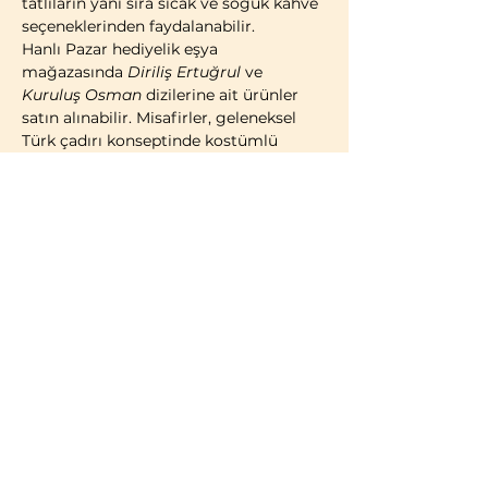
tatlıların yanı sıra sıcak ve soğuk kahve 
seçeneklerinden faydalanabilir.
Hanlı Pazar hediyelik eşya 
mağazasında 
Diriliş Ertuğrul
 ve 
Kuruluş Osman
 dizilerine ait ürünler 
satın alınabilir. Misafirler, geleneksel 
Türk çadırı konseptinde kostümlü 
fotoğraf çekimi yaparak ziyaretlerini 
ölümsüzleştirme imkânına da sahiptir.
2014 yılı itibarıyla faaliyete geçen 
Bozdağ Film Platoları, bugüne kadar 
birçok televizyon dizisi ve sinema 
filminin çekimlerine ev sahipliği 
yapmıştır. 2023 yılı itibarıyla kapılarını 
ziyaretçilere açan Bozdağ Film 
Platoları, Türkiye’de misafirlerin 
ziyaretine açık 
ilk ve tek film platosu
olma özelliğini taşımaktadır.
BİLGİLENDİRME:
Türk vatandaşları ve…