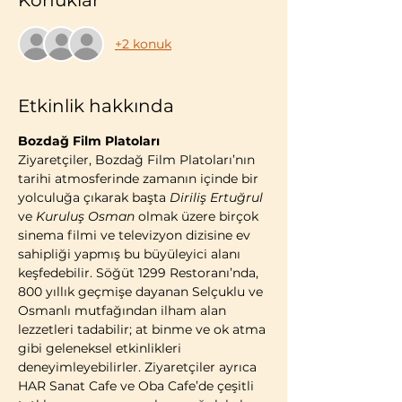
Konuklar
+2 konuk
Etkinlik hakkında
Bozdağ Film Platoları
Ziyaretçiler, Bozdağ Film Platoları’nın 
tarihi atmosferinde zamanın içinde bir 
yolculuğa çıkarak başta 
Diriliş Ertuğrul
ve 
Kuruluş Osman
 olmak üzere birçok 
sinema filmi ve televizyon dizisine ev 
sahipliği yapmış bu büyüleyici alanı 
keşfedebilir. Söğüt 1299 Restoranı’nda, 
800 yıllık geçmişe dayanan Selçuklu ve 
Osmanlı mutfağından ilham alan 
lezzetleri tadabilir; at binme ve ok atma 
gibi geleneksel etkinlikleri 
deneyimleyebilirler. Ziyaretçiler ayrıca 
HAR Sanat Cafe ve Oba Cafe’de çeşitli 