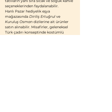
tatlıların yanı sıra sıcak ve soğuk kahve 
seçeneklerinden faydalanabilir.
Hanlı Pazar hediyelik eşya 
mağazasında 
Diriliş Ertuğrul
 ve 
Kuruluş Osman
 dizilerine ait ürünler 
satın alınabilir. Misafirler, geleneksel 
Türk çadırı konseptinde kostümlü 
fotoğraf çekimi yaparak ziyaretlerini 
ölümsüzleştirme imkânına da sahiptir.
2014 yılı itibarıyla faaliyete geçen 
Bozdağ Film Platoları, bugüne kadar 
birçok televizyon dizisi ve sinema 
filminin çekimlerine ev sahipliği 
yapmıştır. 2023 yılı itibarıyla kapılarını 
ziyaretçilere açan Bozdağ Film 
Platoları, Türkiye’de misafirlerin 
ziyaretine açık 
ilk ve tek film platosu
olma özelliğini taşımaktadır.
BİLGİLENDİRME:
Türk vatandaşları ve…