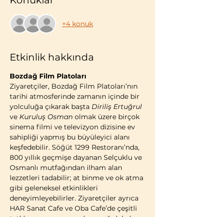
Konuklar
+4 konuk
Etkinlik hakkında
Bozdağ Film Platoları
Ziyaretçiler, Bozdağ Film Platoları’nın 
tarihi atmosferinde zamanın içinde bir 
yolculuğa çıkarak başta 
Diriliş Ertuğrul
ve 
Kuruluş Osman
 olmak üzere birçok 
sinema filmi ve televizyon dizisine ev 
sahipliği yapmış bu büyüleyici alanı 
keşfedebilir. Söğüt 1299 Restoranı’nda, 
800 yıllık geçmişe dayanan Selçuklu ve 
Osmanlı mutfağından ilham alan 
lezzetleri tadabilir; at binme ve ok atma 
gibi geleneksel etkinlikleri 
deneyimleyebilirler. Ziyaretçiler ayrıca 
HAR Sanat Cafe ve Oba Cafe’de çeşitli 