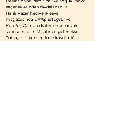
tatlıların yanı sıra sıcak ve soğuk kahve 
seçeneklerinden faydalanabilir.
Hanlı Pazar hediyelik eşya 
mağazasında 
Diriliş Ertuğrul
 ve 
Kuruluş Osman
 dizilerine ait ürünler 
satın alınabilir. Misafirler, geleneksel 
Türk çadırı konseptinde kostümlü 
fotoğraf çekimi yaparak ziyaretlerini 
ölümsüzleştirme imkânına da sahiptir.
2014 yılı itibarıyla faaliyete geçen 
Bozdağ Film Platoları, bugüne kadar 
birçok televizyon dizisi ve sinema 
filminin çekimlerine ev sahipliği 
yapmıştır. 2023 yılı itibarıyla kapılarını 
ziyaretçilere açan Bozdağ Film 
Platoları, Türkiye’de misafirlerin 
ziyaretine açık 
ilk ve tek film platosu
olma özelliğini taşımaktadır.
BİLGİLENDİRME:
Türk vatandaşları ve…