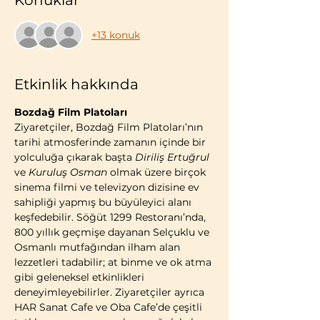
Konuklar
+13 konuk
Etkinlik hakkında
Bozdağ Film Platoları
Ziyaretçiler, Bozdağ Film Platoları’nın 
tarihi atmosferinde zamanın içinde bir 
yolculuğa çıkarak başta 
Diriliş Ertuğrul
ve 
Kuruluş Osman
 olmak üzere birçok 
sinema filmi ve televizyon dizisine ev 
sahipliği yapmış bu büyüleyici alanı 
keşfedebilir. Söğüt 1299 Restoranı’nda, 
800 yıllık geçmişe dayanan Selçuklu ve 
Osmanlı mutfağından ilham alan 
lezzetleri tadabilir; at binme ve ok atma 
gibi geleneksel etkinlikleri 
deneyimleyebilirler. Ziyaretçiler ayrıca 
HAR Sanat Cafe ve Oba Cafe’de çeşitli 