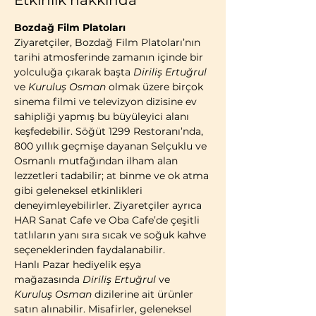
Etkinlik hakkında
Bozdağ Film Platoları
Ziyaretçiler, Bozdağ Film Platoları’nın 
tarihi atmosferinde zamanın içinde bir 
yolculuğa çıkarak başta 
Diriliş Ertuğrul
ve 
Kuruluş Osman
 olmak üzere birçok 
sinema filmi ve televizyon dizisine ev 
sahipliği yapmış bu büyüleyici alanı 
keşfedebilir. Söğüt 1299 Restoranı’nda, 
800 yıllık geçmişe dayanan Selçuklu ve 
Osmanlı mutfağından ilham alan 
lezzetleri tadabilir; at binme ve ok atma 
gibi geleneksel etkinlikleri 
deneyimleyebilirler. Ziyaretçiler ayrıca 
HAR Sanat Cafe ve Oba Cafe’de çeşitli 
tatlıların yanı sıra sıcak ve soğuk kahve 
seçeneklerinden faydalanabilir.
Hanlı Pazar hediyelik eşya 
mağazasında 
Diriliş Ertuğrul
 ve 
Kuruluş Osman
 dizilerine ait ürünler 
satın alınabilir. Misafirler, geleneksel 