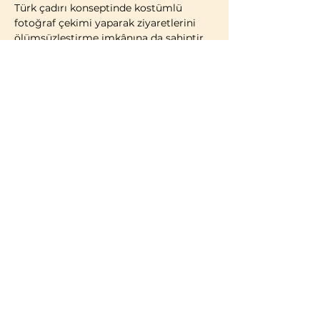
Türk çadırı konseptinde kostümlü 
fotoğraf çekimi yaparak ziyaretlerini 
ölümsüzleştirme imkânına da sahiptir.
2014 yılı itibarıyla faaliyete geçen 
Bozdağ Film Platoları, bugüne kadar 
birçok televizyon dizisi ve sinema 
filminin çekimlerine ev sahipliği 
yapmıştır. 2023 yılı itibarıyla kapılarını 
ziyaretçilere açan Bozdağ Film 
Platoları, Türkiye’de misafirlerin 
ziyaretine açık 
ilk ve tek film platosu
olma özelliğini taşımaktadır.
BİLGİLENDİRME:
Türk vatandaşları ve…
Daha Fazla Göster